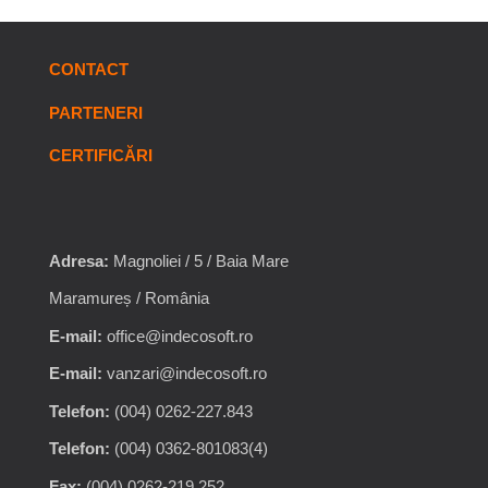
CONTACT
PARTENERI
CERTIFICĂRI
Adresa:
Magnoliei / 5 / Baia Mare
Maramureș / România
E-mail:
office@indecosoft.ro
E-mail:
vanzari@indecosoft.ro
Telefon:
(004) 0262-227.843
Telefon:
(004) 0362-801083(4)
Fax:
(004) 0262-219.252