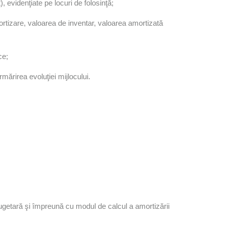
, evidenţiate pe locuri de folosinţă;
rtizare, valoarea de inventar, valoarea amortizată
ce;
rmărirea evoluţiei mijlocului.
a bugetară şi împreună cu modul de calcul a amortizării