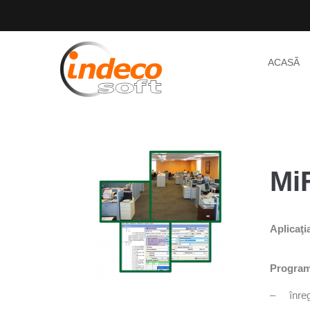
ACASÃ
Mi
Aplicaţi
Programu
– înregis