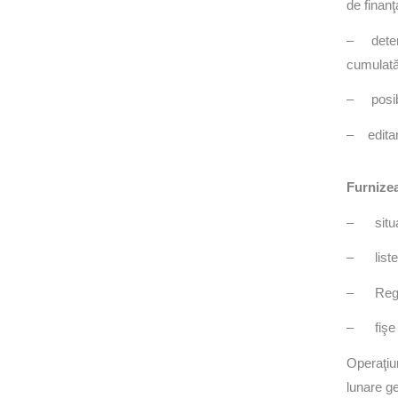
de finanţ
– determ
cumulată
– posibil
– editare
Furnizea
– situaţ
– liste d
– Regist
– fişe de
Operaţiun
lunare ge