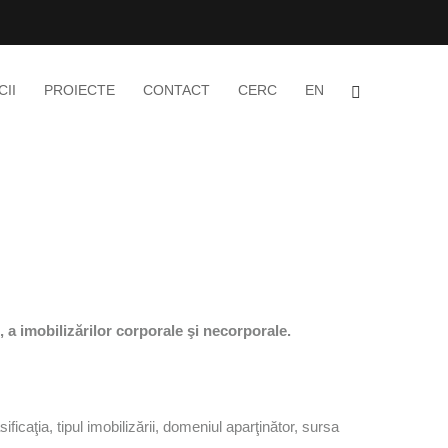
CII
PROIECTE
CONTACT
CERC
EN
 a imobilizărilor corporale şi necorporale.
icaţia, tipul imobilizării, domeniul aparţinător, sursa