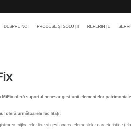
DESPRE NOI
PRODUSE ȘI SOLUȚII
REFERINȚE
SERVI
Fix
a MiFix oferă suportul necesar gestiunii elementelor patrimoniale,
l oferă următoarele facilităţi:
trarea mijloacelor fixe şi gestionarea elementelor caracteristice (clasif