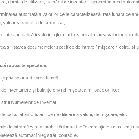
are, durata de utilizare, numărul de inventar – generat în mod automat)
inarea automată a valorilor ce le caracterizează: rata lunara de amo
, valoarea rămasă de amortizat;
itatea actualizării valorii mijlocului fix şi recalcularea valorilor specifi
a şi listarea documentelor specifice de intrare / mişcare / ieşire, şi u
ză rapoarte specifice:
ii privind amortizarea lunară;
e inventariere şi balanţe privind mişcarea mijloacelor fixe;
rul Numerelor de Inventar;
 calcul al amortizării, de modificare a valorii, de mişcare, etc.
ile de intrare/ieşire a imobilizărilor se fac în corelaţie cu clasificaţi
nerează automat înregistrări contabile.